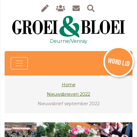
Deurne/Venray
WORD LID
Home
Nieuwsbrieven 2022
Nieuwsbrief september 2022