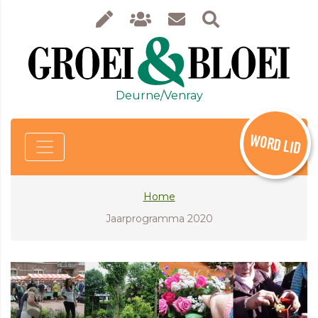
Deurne/Venray
WORD LID
Home
Jaarprogramma 2020