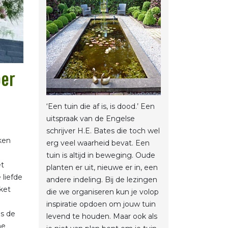
ber
‘Een tuin die af is, is dood.’ Een
uitspraak van de Engelse
schrijver H.E. Bates die toch wel
ken
erg veel waarheid bevat. Een
tuin is altijd in beweging. Oude
et
planten er uit, nieuwe er in, een
 liefde
andere indeling. Bij de lezingen
ket
die we organiseren kun je volop
inspiratie opdoen om jouw tuin
ns de
levend te houden. Maar ook als
ne