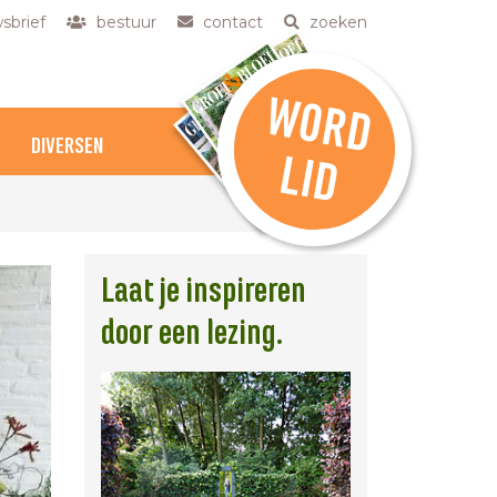
sbrief
bestuur
contact
zoeken
W
O
R
D
DIVERSEN
L
ID
Laat je inspireren
door een lezing.