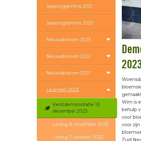
Jaarprogramma 2021
Jaarprogramma 2020
Nieuwsbrieven 2023
Demo
Nieuwsbrieven 2022
202
Nieuwsbrieven 2021
Woensda
bloemsie
Lezingen 2023
gemaakt 
Wim is e
Kerstdemonstratie 13
behulp v
december 2023
voor blo
Lezing 8 november 2023
voor zijn
bloemwer
Lezing 11 oktober 2023
Zuid Ne