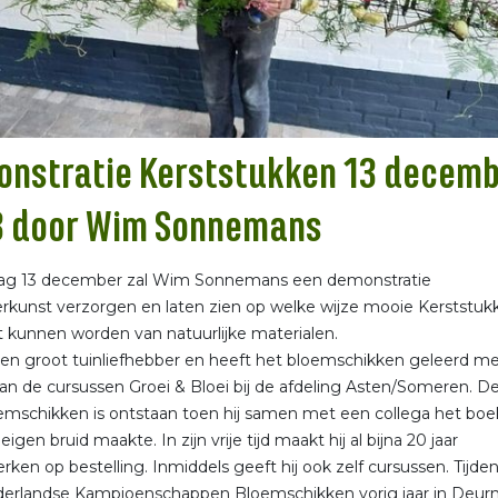
nstratie Kerststukken 13 decem
3 door Wim Sonnemans
g 13 december zal Wim Sonnemans een demonstratie
rkunst verzorgen en laten zien op welke wijze mooie Kerststuk
kunnen worden van natuurlijke materialen.
en groot tuinliefhebber en heeft het bloemschikken geleerd m
an de cursussen Groei & Bloei bij de afdeling Asten/Someren. De
emschikken is ontstaan toen hij samen met een collega het boe
 eigen bruid maakte. In zijn vrije tijd maakt hij al bijna 20 jaar
ken op bestelling. Inmiddels geeft hij ook zelf cursussen. Tijde
derlandse Kampioenschappen Bloemschikken vorig jaar in Deur