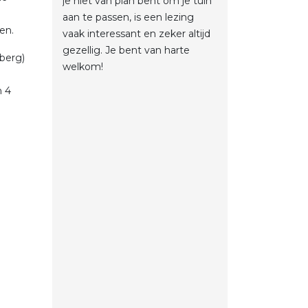
je niet van plan bent om je tuin
aan te passen, is een lezing
en.
vaak interessant en zeker altijd
gezellig. Je bent van harte
berg)
welkom!
n 4