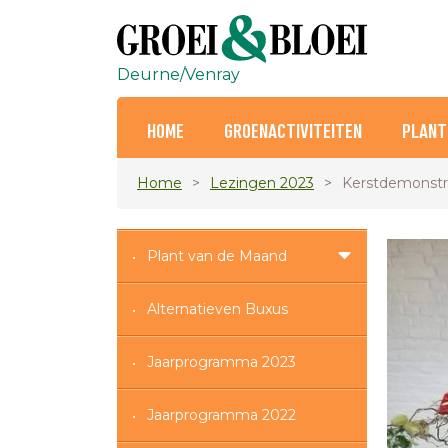
Deurne/Venray
HOME
GROENACTIVITEITEN
PLANT
Home
Lezingen 2023
Kerstdemonstr
Plant van de Maand
Alternatieven Buxus
Jaarprogramma 2023
Jaarprogramma 2022