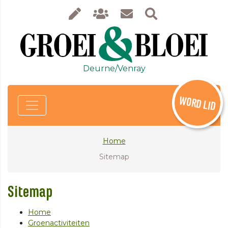
Deurne/Venray
WORD LID
Home
Sitemap
Sitemap
Home
Groenactiviteiten