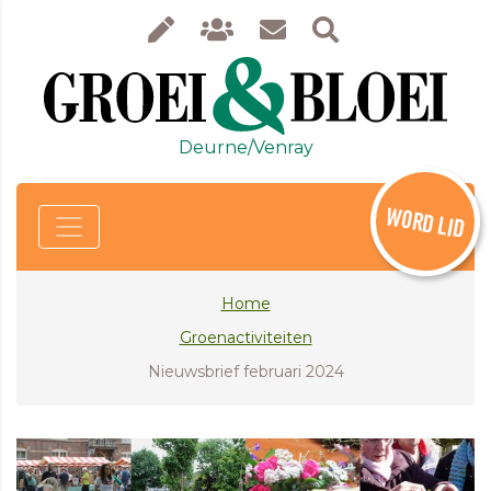
Deurne/Venray
WORD LID
Home
Groenactiviteiten
Nieuwsbrief februari 2024